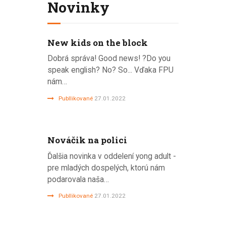
Novinky
New kids on the block
Dobrá správa! Good news! ?Do you
speak english? No? So... Vďaka FPU
nám…
Publlikované
27.01.2022
Nováčik na polici
Ďalšia novinka v oddelení yong adult -
pre mladých dospelých, ktorú nám
podarovala naša…
Publlikované
27.01.2022