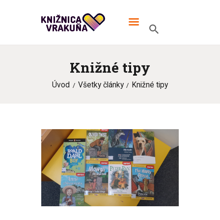
MIESTNA KNIŽNICA VRAKUŇA
V knižnici TO žije!
Knižné tipy
ÚVOD
Úvod
Všetky články
Knižné tipy
ONLINE KATALÓG
MIESTNA KNIŽNICA
KONTAKT