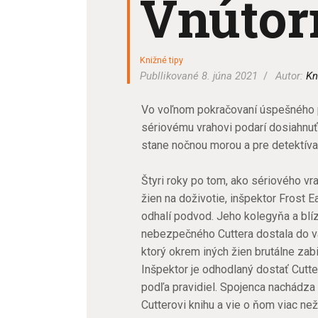
Vnútor
Knižné tipy
Publlikované 8. júna 2021
Autor:
Kn
Vo voľnom pokračovaní úspešného 
sériovému vrahovi podarí dosiahnuť,
stane nočnou morou a pre detektíva
Štyri roky po tom, ako sériového vr
žien na doživotie, inšpektor Frost E
odhalí podvod. Jeho kolegyňa a blíz
nebezpečného Cuttera dostala do väz
ktorý okrem iných žien brutálne zabi
Inšpektor je odhodlaný dostať Cutte
podľa pravidiel. Spojenca nachádza 
Cutterovi knihu a vie o ňom viac než