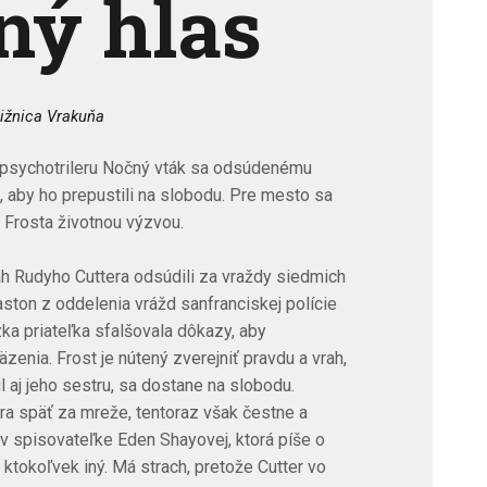
ný hlas
ižnica Vrakuňa
psychotrileru Nočný vták sa odsúdenému
 aby ho prepustili na slobodu. Pre mesto sa
 Frosta životnou výzvou.
ah Rudyho Cuttera odsúdili za vraždy siedmich
aston z oddelenia vrážd sanfranciskej polície
ka priateľka sfalšovala dôkazy, aby
enia. Frost je nútený zverejniť pravdu a vrah,
l aj jeho sestru, sa dostane na slobodu.
ra späť za mreže, tentoraz však čestne a
v spisovateľke Eden Shayovej, ktorá píše o
 ktokoľvek iný. Má strach, pretože Cutter vo