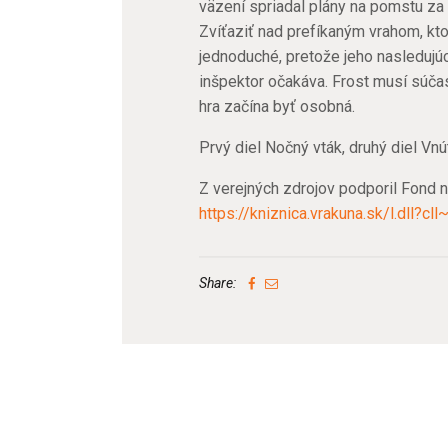
väzení spriadal plány na pomstu za 
Zvíťaziť nad prefíkaným vrahom, kt
jednoduché, pretože jeho nasledujúc
inšpektor očakáva. Frost musí súča
hra začína byť osobná.
Prvý diel Nočný vták, druhý diel Vnú
Z verejných zdrojov podporil Fond 
https://kniznica.vrakuna.sk/l.dll?c
Share: