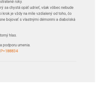
stratené roky.
orý sa chystá opäť udrieť, však vôbec nebude
i krok je vždy na míle vzdialený od toho, čo
sne bojovať s vlastnými démonmi a diabolská
torný hlas.
na podporu umenia.
ll~P=188834