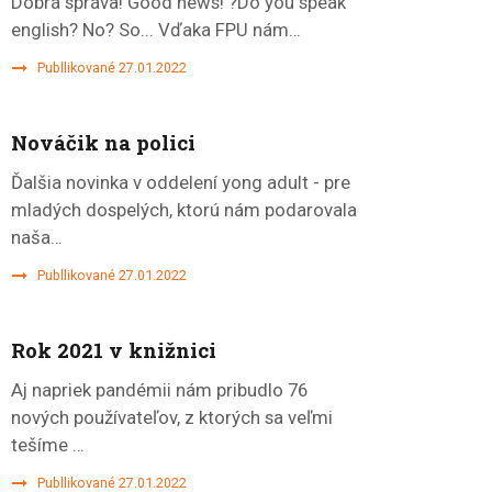
Dobrá správa! Good news! ?Do you speak
english? No? So... Vďaka FPU nám…
Publlikované 27.01.2022
Nováčik na polici
Ďalšia novinka v oddelení yong adult - pre
mladých dospelých, ktorú nám podarovala
naša…
Publlikované 27.01.2022
Rok 2021 v knižnici
Aj napriek pandémii nám pribudlo 76
nových používateľov, z ktorých sa veľmi
tešíme …
Publlikované 27.01.2022