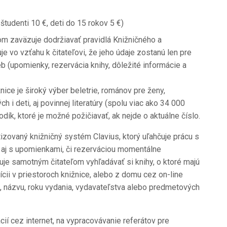
študenti 10 €, deti do 15 rokov 5 €)
som zaväzuje dodržiavať pravidlá Knižničného a
e vo vzťahu k čitateľovi, že jeho údaje zostanú len pre
b (upomienky, rezervácia knihy, dôležité informácie a
ice je široký výber beletrie, románov pre ženy,
ch i deti, aj povinnej literatúry (spolu viac ako 34 000
odík, ktoré je možné požičiavať, ak nejde o aktuálne číslo.
izovaný knižničný systém Clavius, ktorý uľahčuje prácu s
, aj s upomienkami, či rezerváciou momentálne
je samotným čitateľom vyhľadávať si knihy, o ktoré majú
ícii v priestoroch knižnice, alebo z domu cez on-line
, názvu, roku vydania, vydavateľstva alebo predmetových
cií cez internet, na vypracovávanie referátov pre