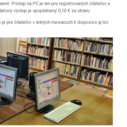
iareň. Prístup na PC je len pre registrovaných čitateľov a
lačový výstup je spoplatnený 0,10 € za stranu.
je pre čitateľov v letných mesiacoch k dispozícii aj tzv.