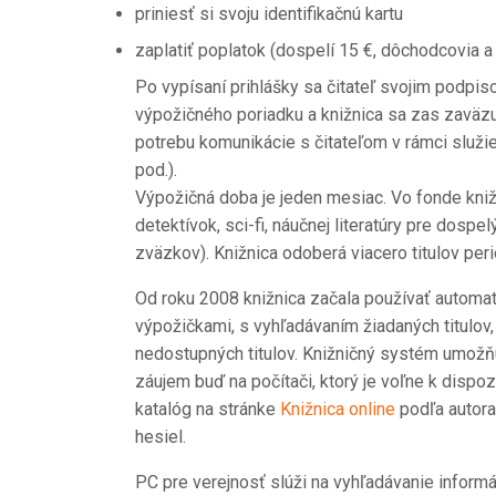
priniesť si svoju identifikačnú kartu
zaplatiť poplatok (dospelí 15 €, dôchodcovia a 
Po vypísaní prihlášky sa čitateľ svojim podpi
výpožičného poriadku a knižnica sa zas zaväzuj
potrebu komunikácie s čitateľom v rámci služie
pod.).
Výpožičná doba je jeden mesiac. Vo fonde knižn
detektívok, sci-fi, náučnej literatúry pre dospelý
zväzkov). Knižnica odoberá viacero titulov peri
Od roku 2008 knižnica začala používať automat
výpožičkami, s vyhľadávaním žiadaných titulov
nedostupných titulov. Knižničný systém umožňu
záujem buď na počítači, ktorý je voľne k dispoz
katalóg na stránke
Knižnica online
podľa autora
hesiel.
PC pre verejnosť slúži na vyhľadávanie informá