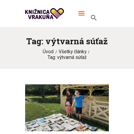
MIESTNA KNIŽNICA VRAKUŇA
V knižnici TO žije!
Tag: výtvarná súťaž
ÚVOD
Úvod
Všetky články
ONLINE KATALÓG
Tag: výtvarná súťaž
MIESTNA KNIŽNICA
KONTAKT