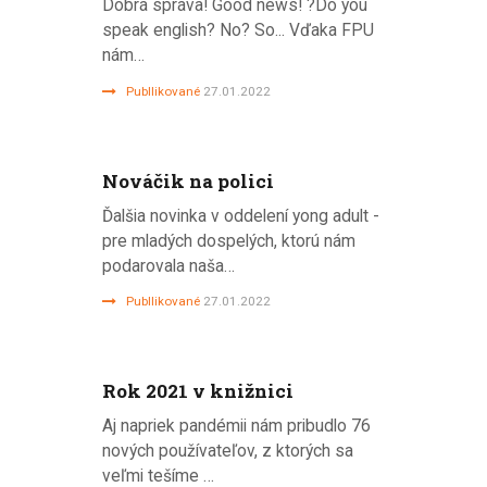
Dobrá správa! Good news! ?Do you
speak english? No? So... Vďaka FPU
nám…
Publlikované
27.01.2022
Nováčik na polici
Ďalšia novinka v oddelení yong adult -
pre mladých dospelých, ktorú nám
podarovala naša…
Publlikované
27.01.2022
Rok 2021 v knižnici
Aj napriek pandémii nám pribudlo 76
nových používateľov, z ktorých sa
veľmi tešíme …