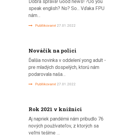
Dobrá správa! Good news! ?Do you
speak english? No? So... Vďaka FPU
nám…
Publlikované
27.01.2022
Nováčik na polici
Ďalšia novinka v oddelení yong adult -
pre mladých dospelých, ktorú nám
podarovala naša…
Publlikované
27.01.2022
Rok 2021 v knižnici
Aj napriek pandémii nám pribudlo 76
nových používateľov, z ktorých sa
veľmi tešíme …