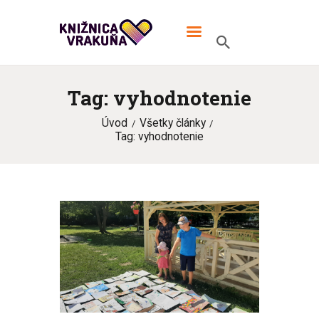
MIESTNA KNIŽNICA VRAKUŇA
V knižnici TO žije!
Tag: vyhodnotenie
ÚVOD
Úvod
Všetky články
ONLINE KATALÓG
Tag: vyhodnotenie
MIESTNA KNIŽNICA
KONTAKT