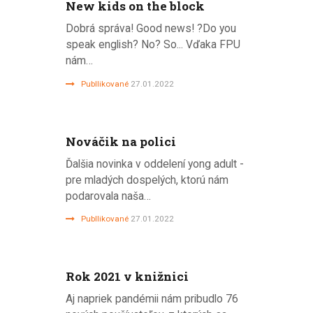
New kids on the block
Dobrá správa! Good news! ?Do you
speak english? No? So... Vďaka FPU
nám…
Publlikované
27.01.2022
Nováčik na polici
Ďalšia novinka v oddelení yong adult -
pre mladých dospelých, ktorú nám
podarovala naša…
Publlikované
27.01.2022
Rok 2021 v knižnici
Aj napriek pandémii nám pribudlo 76