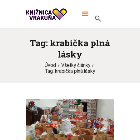
MIESTNA KNIŽNICA VRAKUŇA
V knižnici TO žije!
Tag: krabička plná
ÚVOD
lásky
ONLINE KATALÓG
Úvod
Všetky články
MIESTNA KNIŽNICA
Tag: krabička plná lásky
KONTAKT