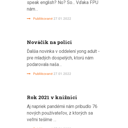
speak english? No? So... Vďaka FPU
nám…
Publlikované
27.01.2022
Nováčik na polici
Ďalšia novinka v oddelení yong adult -
pre mladých dospelých, ktorú nám
podarovala naša…
Publlikované
27.01.2022
Rok 2021 v knižnici
Aj napriek pandémii nám pribudlo 76
nových používateľov, z ktorých sa
veľmi tešíme …