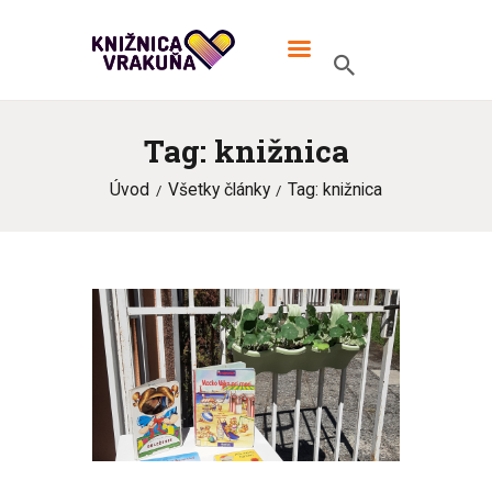
MIESTNA KNIŽNICA VRAKUŇA
V knižnici TO žije!
Tag: knižnica
ÚVOD
Úvod
Všetky články
Tag: knižnica
ONLINE KATALÓG
MIESTNA KNIŽNICA
KONTAKT