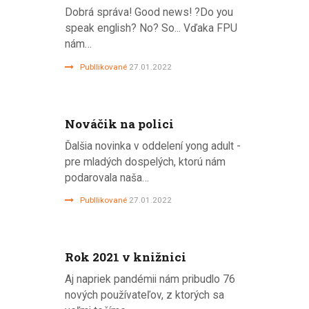
Dobrá správa! Good news! ?Do you
speak english? No? So... Vďaka FPU
nám…
Publlikované
27.01.2022
Nováčik na polici
Ďalšia novinka v oddelení yong adult -
pre mladých dospelých, ktorú nám
podarovala naša…
Publlikované
27.01.2022
Rok 2021 v knižnici
Aj napriek pandémii nám pribudlo 76
nových používateľov, z ktorých sa