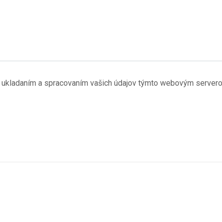
 s ukladaním a spracovaním vašich údajov týmto webovým server