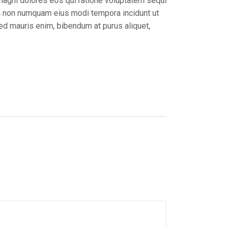
magni dolores eos qui ratione voluptatem sequi
uia non numquam eius modi tempora incidunt ut
ed mauris enim, bibendum at purus aliquet,