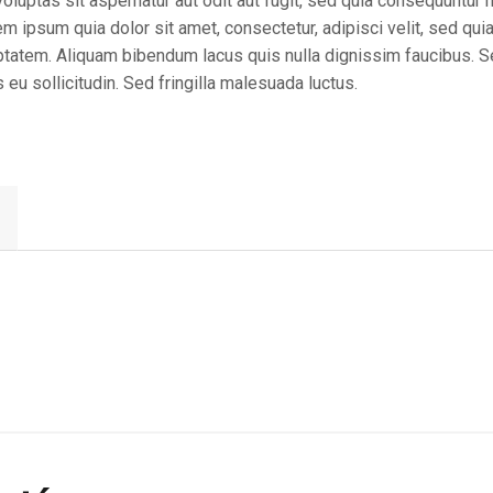
luptas sit aspernatur aut odit aut fugit, sed quia consequuntur 
m ipsum quia dolor sit amet, consectetur, adipisci velit, sed q
tatem. Aliquam bibendum lacus quis nulla dignissim faucibus. S
eu sollicitudin. Sed fringilla malesuada luctus.