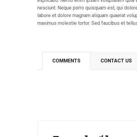
explicabo. Nemo enim ipsam voluptatem quia vo
nesciunt. Neque porro quisquam est, qui dolore
labore et dolore magnam aliquam quaerat volup
maximus molestie tortor. Sed faucibus et tellus 
COMMENTS
CONTACT US