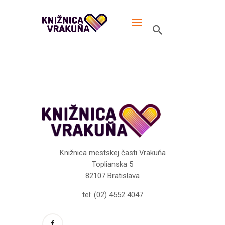
MIESTNA KNIŽNICA VRAKUŇA
V knižnici TO žije!
ÚVOD
ONLINE KATALÓG
MIESTNA KNIŽNICA
KONTAKT
Knižnica
mestskej
časti Vrakuňa
Toplianska 5
82107 Bratislava
tel: (02) 4552 4047