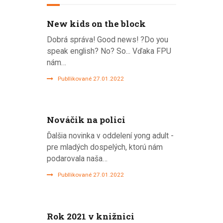
New kids on the block
Dobrá správa! Good news! ?Do you
speak english? No? So... Vďaka FPU
nám…
Publlikované 27.01.2022
Nováčik na polici
Ďalšia novinka v oddelení yong adult -
pre mladých dospelých, ktorú nám
podarovala naša…
Publlikované 27.01.2022
Rok 2021 v knižnici