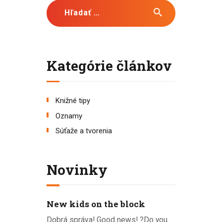
Hľadať:
Kategórie článkov
Knižné tipy
Oznamy
Súťaže a tvorenia
Novinky
New kids on the block
Dobrá správa! Good news! ?Do you