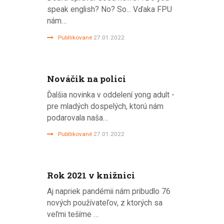
speak english? No? So... Vďaka FPU
nám…
Publlikované
27.01.2022
Nováčik na polici
Ďalšia novinka v oddelení yong adult -
pre mladých dospelých, ktorú nám
podarovala naša…
Publlikované
27.01.2022
Rok 2021 v knižnici
Aj napriek pandémii nám pribudlo 76
nových používateľov, z ktorých sa
veľmi tešíme …