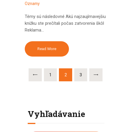
Oznamy
Témy sú následovné Akú najzaujímavejšiu
knižku ste prečítali počas zatvorenia škôl
Reklama…
Read More
Stránkovanie
PAGE
1
PAGE
2
PAGE
3
<
príspevkov
Vyhľadávanie