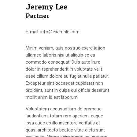
Jeremy Lee
Partner
E-mail:
info@example.com
Minim veniam, quis nostrud exercitation
ullamco laboris nisi ut aliquip ex ea
commodo consequat. Duis aute irure
dolor in reprehenderit in voluptate velit
esse cillum dolore eu fugiat nulla pariatur.
Excepteur sint occaecat cupidatat non
proident, sunt in culpa qui officia deserunt
mollit anim id est laborum.
Voluptatem accusantium doloremque
laudantium, totam rem aperiam, eaque
ipsa quae ab illo inventore veritatis et
quasi architecto beatae vitae dicta sunt
explicabo. Nemo enim ipsam voluptatem