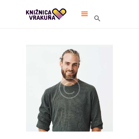
MIESTNA KNIŽNICA VRAKUŇA
V knižnici TO žije!
ÚVOD
ONLINE KATALÓG
MIESTNA KNIŽNICA
KONTAKT