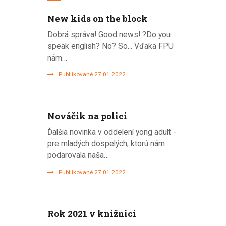
New kids on the block
Dobrá správa! Good news! ?Do you
speak english? No? So... Vďaka FPU
nám…
Publlikované 27.01.2022
Nováčik na polici
Ďalšia novinka v oddelení yong adult -
pre mladých dospelých, ktorú nám
podarovala naša…
Publlikované 27.01.2022
Rok 2021 v knižnici