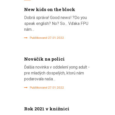
New kids on the block
Dobrá správa! Good news! ?Do you
speak english? No? So... Vďaka FPU
nám…
Publlikované 27.01.2022
Nováčik na polici
Ďalšia novinka v oddelení yong adult -
pre mladých dospelých, ktorú nám
podarovala naša…
Publlikované 27.01.2022
Rok 2021 v knižnici