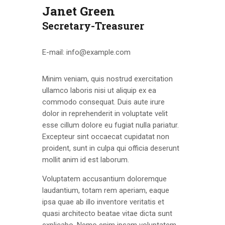
Janet Green
Secretary-Treasurer
E-mail:
info@example.com
Minim veniam, quis nostrud exercitation
ullamco laboris nisi ut aliquip ex ea
commodo consequat. Duis aute irure
dolor in reprehenderit in voluptate velit
esse cillum dolore eu fugiat nulla pariatur.
Excepteur sint occaecat cupidatat non
proident, sunt in culpa qui officia deserunt
mollit anim id est laborum.
Voluptatem accusantium doloremque
laudantium, totam rem aperiam, eaque
ipsa quae ab illo inventore veritatis et
quasi architecto beatae vitae dicta sunt
explicabo. Nemo enim ipsam voluptatem