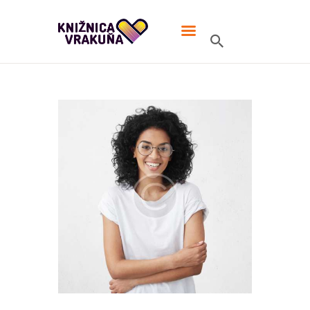
MIESTNA KNIŽNICA VRAKUŇA
V knižnici TO žije!
ÚVOD
ONLINE KATALÓG
MIESTNA KNIŽNICA
KONTAKT